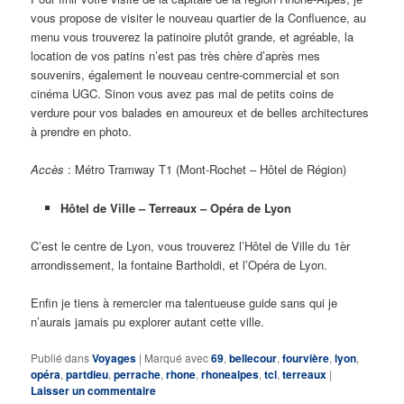
vous propose de visiter le nouveau quartier de la Confluence, au
menu vous trouverez la patinoire plutôt grande, et agréable, la
location de vos patins n’est pas très chère d’après mes
souvenirs, également le nouveau centre-commercial et son
cinéma UGC. Sinon vous avez pas mal de petits coins de
verdure pour vos balades en amoureux et de belles architectures
à prendre en photo.
Accès
: Métro Tramway T1 (Mont-Rochet – Hôtel de Région)
Hôtel de Ville – Terreaux – Opéra de Lyon
C’est le centre de Lyon, vous trouverez l’Hôtel de Ville du 1èr
arrondissement, la fontaine Bartholdi, et l’Opéra de Lyon.
Enfin je tiens à remercier ma talentueuse guide sans qui je
n’aurais jamais pu explorer autant cette ville.
Publié dans
Voyages
|
Marqué avec
69
,
bellecour
,
fourvière
,
lyon
,
opéra
,
partdieu
,
perrache
,
rhone
,
rhonealpes
,
tcl
,
terreaux
|
Laisser un commentaire