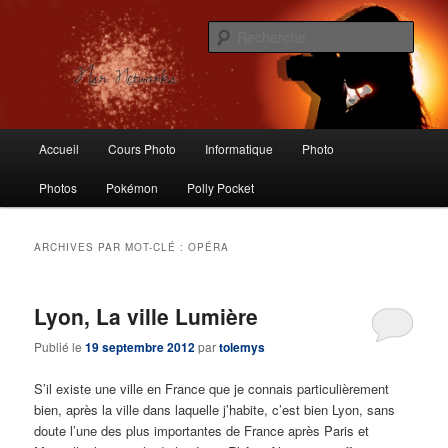
Aller
Aller
Logiciels libres, Photographie, Informatique, Polly Pocket, Vintage Toys
au
au
Rech
contenu
contenu
principal
secondaire
Nsr Networks – Labo Ubuntu
Menu
Accueil
Cours Photo
Informatique
Photo
principal
Photos
Pokémon
Polly Pocket
ARCHIVES PAR MOT-CLÉ :
OPÉRA
Lyon, La ville Lumière
Publié le
19 septembre 2012
par
tolemys
S’il existe une ville en France que je connais particulièrement
bien, après la ville dans laquelle j’habite, c’est bien Lyon, sans
doute l’une des plus importantes de France après Paris et