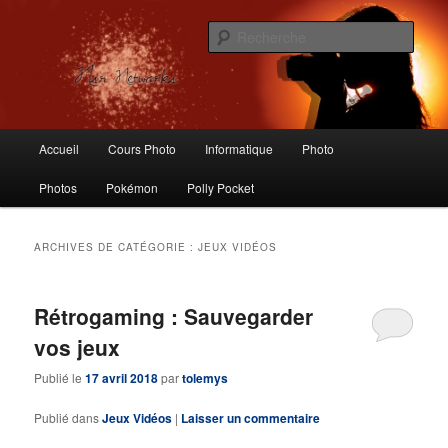
Aller
Aller
Logiciels libres, Photographie, Informatique, Polly Pocket, Vintage Toys
au
au
Rech
contenu
contenu
principal
secondaire
Nsr Networks – Labo Ubuntu
Menu
Accueil
Cours Photo
Informatique
Photo
principal
Photos
Pokémon
Polly Pocket
ARCHIVES DE CATÉGORIE :
JEUX VIDÉOS
Rétrogaming : Sauvegarder
vos jeux
Publié le
17 avril 2018
par
tolemys
Publié dans
Jeux Vidéos
|
Laisser un commentaire