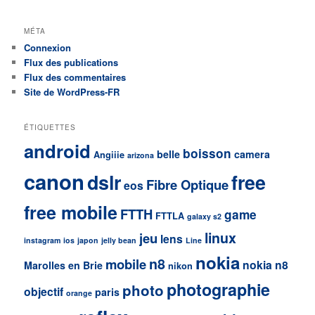
MÉTA
Connexion
Flux des publications
Flux des commentaires
Site de WordPress-FR
ÉTIQUETTES
android
boisson
belle
camera
Angiiie
arizona
canon
dslr
free
Fibre Optique
eos
free mobile
FTTH
game
FTTLA
galaxy s2
linux
jeu
lens
instagram
ios
japon
jelly bean
Line
nokia
n8
mobile
nokia n8
Marolles en Brie
nikon
photographie
photo
objectif
paris
orange