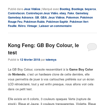
Publié dans
Jeux Vidéos
|
Marqué avec
Bootleg
,
Bootlegs
,
boyarca
,
Contrefacon
,
Contrefaçon Jeux Vidéo
,
ebay
,
Fake
,
Gameboy
,
Gameboy Advance
,
GB
,
GBA
,
Jeux Vidéos
,
Pokemon
,
Pokémon
Rouge Feu
,
Pokémon Rubis
,
Pokémon Saphir
,
Pokémon Vert
Feuille
,
Rétro
,
Vintage
|
Laisser un commentaire
Kong Feng: GB Boy Colour, le
test
Publié le
12 février 2018
par
tolemys
La GB Boy Colour, console ressemblant à la
Game Boy Color
de
Nintendo
, c’est un hardware clone de cette dernière, elle
vous permettra de jouer à vos cartouches préférés sur un écran
LCD rétroéclairé, tout y est enfin presque, nous allons voir cela
dans ce petit test.
Elle existe en 6 coloris, 3 couleurs opaques Verte (rupture de
stock), Bleue et Jaune, 3 couleurs transparentes, Violette, Bleue