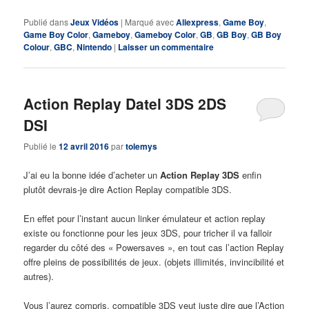
Publié dans
Jeux Vidéos
|
Marqué avec
Aliexpress
,
Game Boy
,
Game Boy Color
,
Gameboy
,
Gameboy Color
,
GB
,
GB Boy
,
GB Boy
Colour
,
GBC
,
Nintendo
|
Laisser un commentaire
Action Replay Datel 3DS 2DS
DSI
Publié le
12 avril 2016
par
tolemys
J’ai eu la bonne idée d’acheter un
Action Replay 3DS
enfin
plutôt devrais-je dire Action Replay compatible 3DS.
En effet pour l’instant aucun linker émulateur et action replay
existe ou fonctionne pour les jeux 3DS, pour tricher il va falloir
regarder du côté des « Powersaves », en tout cas l’action Replay
offre pleins de possibilités de jeux. (objets illimités, invincibilité et
autres).
Vous l’aurez compris, compatible 3DS veut juste dire que l’Action