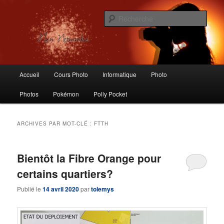
Aller
Aller
Logiciels libres, Photographie, Informatique, Polly Pocket, Vintage Toys
au
au
Rech
contenu
contenu
principal
secondaire
Nsr Networks – Labo Ubuntu
Menu
Accueil
Cours Photo
Informatique
Photo
principal
Photos
Pokémon
Polly Pocket
ARCHIVES PAR MOT-CLÉ :
FTTH
Bientôt la Fibre Orange pour
certains quartiers?
Publié le
14 avril 2020
par
tolemys