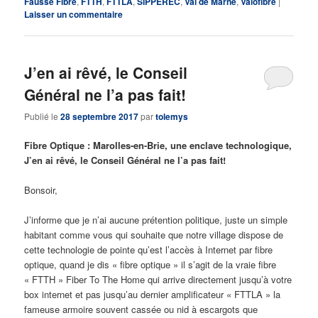
Fausse Fibre
,
FTTH
,
FTTLA
,
SIPPEREC
,
Val de Marne
,
Valofibre
|
Laisser un commentaire
J’en ai rêvé, le Conseil
Général ne l’a pas fait!
Publié le
28 septembre 2017
par
tolemys
Fibre Optique : Marolles-en-Brie, une enclave technologique,
J’en ai rêvé, le Conseil Général ne l’a pas fait!
Bonsoir,
J’informe que je n’ai aucune prétention politique, juste un simple
habitant comme vous qui souhaite que notre village dispose de
cette technologie de pointe qu’est l’accès à Internet par fibre
optique, quand je dis « fibre optique » il s’agit de la vraie fibre
« FTTH » Fiber To The Home qui arrive directement jusqu’à votre
box internet et pas jusqu’au dernier amplificateur « FTTLA » la
fameuse armoire souvent cassée ou nid à escargots que