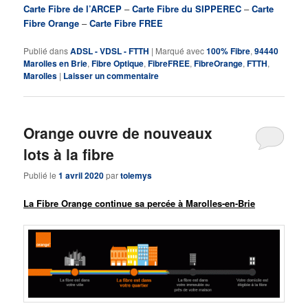
Carte Fibre de l’ARCEP
–
Carte Fibre du SIPPEREC
–
Carte
Fibre Orange
–
Carte Fibre FREE
Publié dans
ADSL - VDSL - FTTH
|
Marqué avec
100% Fibre
,
94440
Marolles en Brie
,
Fibre Optique
,
FibreFREE
,
FibreOrange
,
FTTH
,
Marolles
|
Laisser un commentaire
Orange ouvre de nouveaux
lots à la fibre
Publié le
1 avril 2020
par
tolemys
La Fibre Orange continue sa percée à Marolles-en-Brie