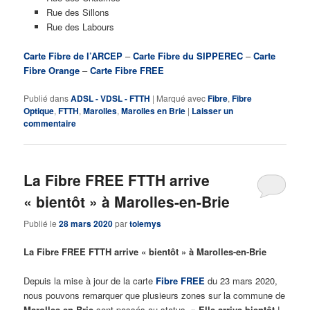
Rue des Sillons
Rue des Labours
Carte Fibre de l’ARCEP
–
Carte Fibre du SIPPEREC
–
Carte
Fibre Orange
–
Carte Fibre FREE
Publié dans
ADSL - VDSL - FTTH
|
Marqué avec
Fibre
,
Fibre
Optique
,
FTTH
,
Marolles
,
Marolles en Brie
|
Laisser un
commentaire
La Fibre FREE FTTH arrive
« bientôt » à Marolles-en-Brie
Publié le
28 mars 2020
par
tolemys
La Fibre FREE FTTH arrive « bientôt » à Marolles-en-Brie
Depuis la mise à jour de la carte
Fibre FREE
du 23 mars 2020,
nous pouvons remarquer que plusieurs zones sur la commune de
Marolles-en-Brie
sont passés au status »
Elle arrive bientôt
!