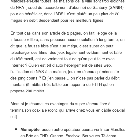
Marolles-en-Brie toutes les maisons de la ville sont trop éloignés
du NRA (nœud de raccordement d’abonné) de Santeny (SAN94)
pour en bénéficier, donc l’ADSL c’est plutôt un peu plus de 20
mégas en débit descendant pour les meilleurs lignes.
En tout cas dans son article de 2 pages, on fait l’éloge de la
« fausse » fibre, sans proposer aucune solution à long terme, on
dit que la fausse fibre c’est 100 méga, c’est super on peut
télécharger des films, des jeux légalement évidemment et faire
du télétravail, est-ce vraiment tout ce qu’on peut faire avec
Internet ? Qu’en est t-il d’auto hébergement de sites web,
l’utilisation de NAS à la maison, jeux en réseau qui nécessite
des ping courts ? Et j’en passe… on n’ose pas parler du débit
montant (5 mbit/s) très faible par rapport à du FTTH qui en
propose 200 mbit/s.
Alors si je résume les avantages du super réseau fibre à
terminaison coaxiale (donc qui arrive chez vous en câble coaxial
est) :
Monopôle
, aucun autre opérateur pourra venir sur Marolles-
en-Brie en THD, Orange, Freebox, Bouygues Télécom,