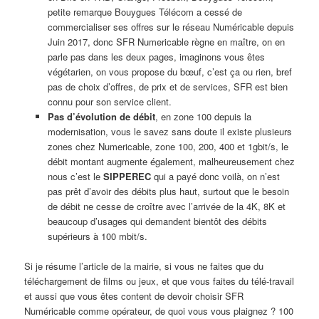
petite remarque Bouygues Télécom a cessé de
commercialiser ses offres sur le réseau Numéricable depuis
Juin 2017, donc SFR Numericable règne en maître, on en
parle pas dans les deux pages, imaginons vous êtes
végétarien, on vous propose du bœuf, c’est ça ou rien, bref
pas de choix d’offres, de prix et de services, SFR est bien
connu pour son service client.
Pas d’évolution de débit
, en zone 100 depuis la
modernisation, vous le savez sans doute il existe plusieurs
zones chez Numericable, zone 100, 200, 400 et 1gbit/s, le
débit montant augmente également, malheureusement chez
nous c’est le
SIPPEREC
qui a payé donc voilà, on n’est
pas prêt d’avoir des débits plus haut, surtout que le besoin
de débit ne cesse de croître avec l’arrivée de la 4K, 8K et
beaucoup d’usages qui demandent bientôt des débits
supérieurs à 100 mbit/s.
Si je résume l’article de la mairie, si vous ne faites que du
téléchargement de films ou jeux, et que vous faites du télé-travail
et aussi que vous êtes content de devoir choisir SFR
Numéricable comme opérateur, de quoi vous vous plaignez ? 100