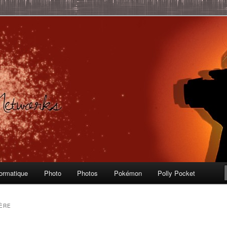
Informatique, Polly Pocket, Vintage Toys
 – Labo Ubuntu
formatique
Photo
Photos
Pokémon
Polly Pocket
ÈRE