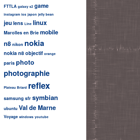
game
FTTLA
galaxy s2
instagram
ios
japon
jelly bean
linux
jeu
lens
Line
mobile
Marolles en Brie
nokia
n8
nikon
nokia n8
objectif
orange
photo
paris
photographie
reflex
Plateau Briard
symbian
samsung
sfr
Val de Marne
ubuntu
Voyage
windows
youtube