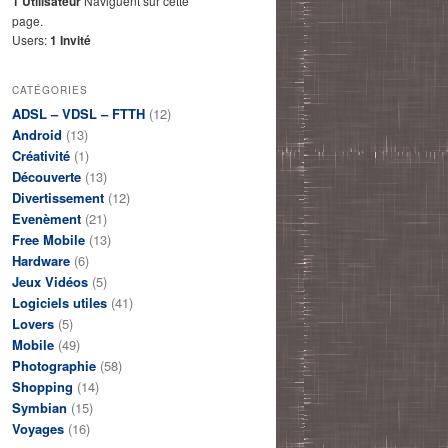
1 Utilisateur
Naviguent sur cette
page.
Users:
1 Invité
CATÉGORIES
ADSL – VDSL – FTTH
(12)
Android
(13)
Créativité
(1)
Découverte
(13)
Divertissement
(12)
Evenèment
(21)
Free Mobile
(13)
Hardware
(6)
Jeux Vidéos
(5)
Logiciels utiles
(41)
Lovers
(5)
Mobile
(49)
Photographie
(58)
Shopping
(14)
Symbian
(15)
Voyages
(16)