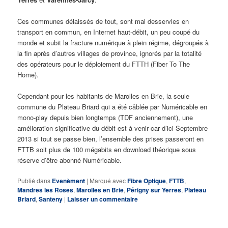
Ces communes délaissés de tout, sont mal desservies en
transport en commun, en Internet haut-débit, un peu coupé du
monde et subit la fracture numérique à plein régime, dégroupés à
la fin après d’autres villages de province, ignorés par la totalité
des opérateurs pour le déploiement du FTTH (Fiber To The
Home).
Cependant pour les habitants de Marolles en Brie, la seule
commune du Plateau Briard qui a été câblée par Numéricable en
mono-play depuis bien longtemps (TDF anciennement), une
amélioration significative du débit est à venir car d’ici Septembre
2013 si tout se passe bien, l’ensemble des prises passeront en
FTTB soit plus de 100 mégabits en download théorique sous
réserve d’être abonné Numéricable.
Publié dans
Evenèment
|
Marqué avec
Fibre Optique
,
FTTB
,
Mandres les Roses
,
Marolles en Brie
,
Périgny sur Yerres
,
Plateau
Briard
,
Santeny
|
Laisser un commentaire