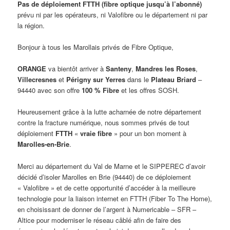
Pas de déploiement FTTH (fibre optique jusqu’à l’abonné)
prévu ni par les opérateurs, ni Valofibre ou le département ni par
la région.
Bonjour à tous les Marollais privés de Fibre Optique,
ORANGE
va bientôt arriver à
Santeny
,
Mandres les Roses
,
Villecresnes
et
Périgny sur Yerres
dans le
Plateau Briard
–
94440 avec son offre
100 % Fibre
et les offres SOSH.
Heureusement grâce à la lutte acharnée de notre département
contre la fracture numérique, nous sommes privés de tout
déploiement
FTTH
«
vraie fibre
» pour un bon moment à
Marolles-en-Brie
.
Merci au département du Val de Marne et le SIPPEREC d’avoir
décidé d’isoler Marolles en Brie (94440) de ce déploiement
« Valofibre » et de cette opportunité d’accéder à la meilleure
technologie pour la liaison internet en FTTH (Fiber To The Home),
en choisissant de donner de l’argent à Numericable – SFR –
Altice pour moderniser le réseau câblé afin de faire des