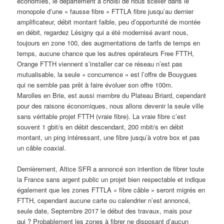
économies, le département a choisi de nous sceller dans le
monopole d’une « fausse fibre » FTTLA fibre jusqu’au dernier
amplificateur, débit montant faible, peu d’opportunité de montée
en débit, regardez Lésigny qui a été modernisé avant nous,
toujours en zone 100, des augmentations de tarifs de temps en
temps, aucune chance que les autres opérateurs Free FTTH,
Orange FTTH viennent s’installer car ce réseau n’est pas
mutualisable, la seule « concurrence » est l’offre de Bouygues
qui ne semble pas prêt à faire évoluer son offre 100m.
Marolles en Brie, est aussi membre du Plateau Briard, cependant
pour des raisons économiques, nous allons devenir la seule ville
sans véritable projet FTTH (vraie fibre). La vraie fibre c’est
souvent 1 gbit/s en débit descendant, 200 mbit/s en débit
montant, un ping intéressant, une fibre jusqu’à votre box et pas
un câble coaxial.
Dernièrement, Altice SFR a annoncé son intention de fibrer toute
la France sans argent public un projet bien respectable et indique
également que les zones FTTLA « fibre câble » seront migrés en
FTTH, cependant aucune carte ou calendrier n’est annoncé,
seule date, Septembre 2017 le début des travaux, mais pour
qui ? Probablement les zones à fibrer ne disposant d’aucun