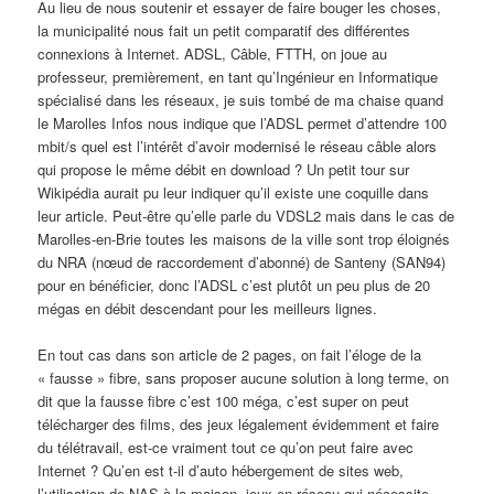
Au lieu de nous soutenir et essayer de faire bouger les choses,
la municipalité nous fait un petit comparatif des différentes
connexions à Internet. ADSL, Câble, FTTH, on joue au
professeur, premièrement, en tant qu’Ingénieur en Informatique
spécialisé dans les réseaux, je suis tombé de ma chaise quand
le Marolles Infos nous indique que l’ADSL permet d’attendre 100
mbit/s quel est l’intérêt d’avoir modernisé le réseau câble alors
qui propose le même débit en download ? Un petit tour sur
Wikipédia aurait pu leur indiquer qu’il existe une coquille dans
leur article. Peut-être qu’elle parle du VDSL2 mais dans le cas de
Marolles-en-Brie toutes les maisons de la ville sont trop éloignés
du NRA (nœud de raccordement d’abonné) de Santeny (SAN94)
pour en bénéficier, donc l’ADSL c’est plutôt un peu plus de 20
mégas en débit descendant pour les meilleurs lignes.
En tout cas dans son article de 2 pages, on fait l’éloge de la
« fausse » fibre, sans proposer aucune solution à long terme, on
dit que la fausse fibre c’est 100 méga, c’est super on peut
télécharger des films, des jeux légalement évidemment et faire
du télétravail, est-ce vraiment tout ce qu’on peut faire avec
Internet ? Qu’en est t-il d’auto hébergement de sites web,
l’utilisation de NAS à la maison, jeux en réseau qui nécessite