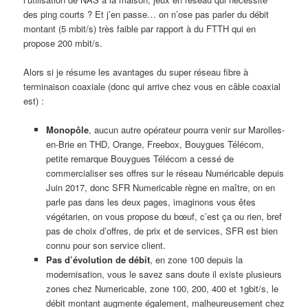
des ping courts ? Et j’en passe… on n’ose pas parler du débit
montant (5 mbit/s) très faible par rapport à du FTTH qui en
propose 200 mbit/s.
Alors si je résume les avantages du super réseau fibre à
terminaison coaxiale (donc qui arrive chez vous en câble coaxial
est) :
Monopôle
, aucun autre opérateur pourra venir sur Marolles-
en-Brie en THD, Orange, Freebox, Bouygues Télécom,
petite remarque Bouygues Télécom a cessé de
commercialiser ses offres sur le réseau Numéricable depuis
Juin 2017, donc SFR Numericable règne en maître, on en
parle pas dans les deux pages, imaginons vous êtes
végétarien, on vous propose du bœuf, c’est ça ou rien, bref
pas de choix d’offres, de prix et de services, SFR est bien
connu pour son service client.
Pas d’évolution de débit
, en zone 100 depuis la
modernisation, vous le savez sans doute il existe plusieurs
zones chez Numericable, zone 100, 200, 400 et 1gbit/s, le
débit montant augmente également, malheureusement chez