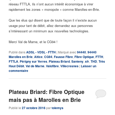
réseau FTTLA, ils n’ont aucun intérêt économique à virer
rapidement les zones « monopole » comme Marolles-en-Brie.
Que les élus qui disent que de toute façon il n’existe aucun
usage pour tant de débit, allez demandez aux personnes
s’intéressant un minimum aux nouvelles technologies.
Merci Val de Marne, et le CG94 !
Publié dans
ADSL - VDSL - FTTH
|
Marqué avec
94440
,
94440
Marolles en Brie
,
Altice
,
CG94
,
Fausse Fibre
,
Fibre Optique
,
FTTH
,
FTTLA
,
Périgny sur Yerres
,
Plateau Briard
,
Santeny
,
sfr
,
THD
,
Très
Haut Débit
,
Val de Marne
,
Valofibre
,
Villecresnes
|
Laisser un
commentaire
Plateau Briard: Fibre Optique
mais pas à Marolles en Brie
Publié le
27 octobre 2016
par
tolemys