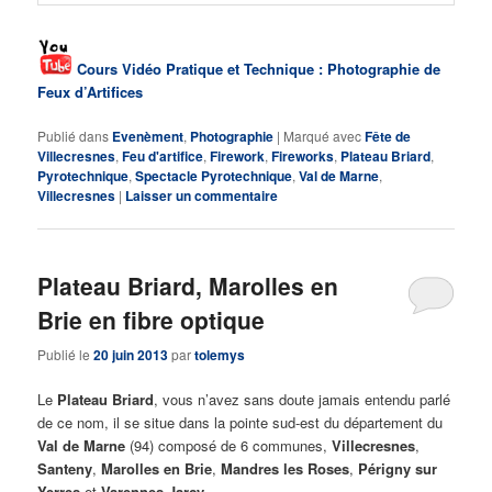
Cours Vidéo Pratique et Technique : Photographie de
Feux d’Artifices
Publié dans
Evenèment
,
Photographie
|
Marqué avec
Fête de
Villecresnes
,
Feu d'artifice
,
Firework
,
Fireworks
,
Plateau Briard
,
Pyrotechnique
,
Spectacle Pyrotechnique
,
Val de Marne
,
Villecresnes
|
Laisser un commentaire
Plateau Briard, Marolles en
Brie en fibre optique
Publié le
20 juin 2013
par
tolemys
Le
Plateau Briard
, vous n’avez sans doute jamais entendu parlé
de ce nom, il se situe dans la pointe sud-est du département du
Val de Marne
(94) composé de 6 communes,
Villecresnes
,
Santeny
,
Marolles en Brie
,
Mandres les Roses
,
Périgny sur
Yerres
et
Varennes-Jarcy
.