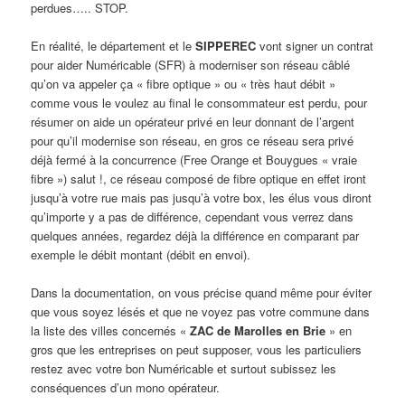
perdues….. STOP.
En réalité, le département et le
SIPPEREC
vont signer un contrat
pour aider Numéricable (SFR) à moderniser son réseau câblé
qu’on va appeler ça « fibre optique » ou « très haut débit »
comme vous le voulez au final le consommateur est perdu, pour
résumer on aide un opérateur privé en leur donnant de l’argent
pour qu’il modernise son réseau, en gros ce réseau sera privé
déjà fermé à la concurrence (Free Orange et Bouygues « vraie
fibre ») salut !, ce réseau composé de fibre optique en effet iront
jusqu’à votre rue mais pas jusqu’à votre box, les élus vous diront
qu’importe y a pas de différence, cependant vous verrez dans
quelques années, regardez déjà la différence en comparant par
exemple le débit montant (débit en envoi).
Dans la documentation, on vous précise quand même pour éviter
que vous soyez lésés et que ne voyez pas votre commune dans
la liste des villes concernés «
ZAC de Marolles en Brie
» en
gros que les entreprises on peut supposer, vous les particuliers
restez avec votre bon Numéricable et surtout subissez les
conséquences d’un mono opérateur.