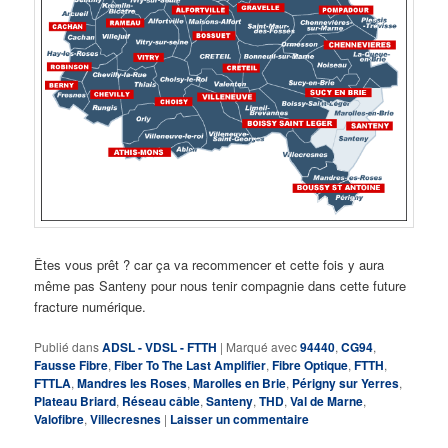
Êtes vous prêt ? car ça va recommencer et cette fois y aura
même pas Santeny pour nous tenir compagnie dans cette future
fracture numérique.
Publié dans
ADSL - VDSL - FTTH
|
Marqué avec
94440
,
CG94
,
Fausse Fibre
,
Fiber To The Last Amplifier
,
Fibre Optique
,
FTTH
,
FTTLA
,
Mandres les Roses
,
Marolles en Brie
,
Périgny sur Yerres
,
Plateau Briard
,
Réseau câble
,
Santeny
,
THD
,
Val de Marne
,
Valofibre
,
Villecresnes
|
Laisser un commentaire