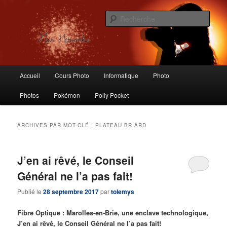
Aller
Aller
Logiciels libres, Photographie, Informatique, Polly Pocket, Vintage Toys
au
au
Rech
contenu
contenu
principal
secondaire
Nsr Networks – Labo Ubuntu
Menu
Accueil
Cours Photo
Informatique
Photo
principal
Photos
Pokémon
Polly Pocket
ARCHIVES PAR MOT-CLÉ :
PLATEAU BRIARD
J’en ai rêvé, le Conseil
Général ne l’a pas fait!
Publié le
28 septembre 2017
par
tolemys
Fibre Optique : Marolles-en-Brie, une enclave technologique,
J’en ai rêvé, le Conseil Général ne l’a pas fait!