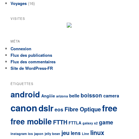
Voyages
(16)
VISITES
MÉTA
Connexion
Flux des publications
Flux des commentaires
Site de WordPress-FR
ÉTIQUETTES
android
boisson
belle
camera
Angiiie
arizona
canon
dslr
free
Fibre Optique
eos
free mobile
FTTH
game
FTTLA
galaxy s2
linux
jeu
lens
instagram
ios
japon
jelly bean
Line