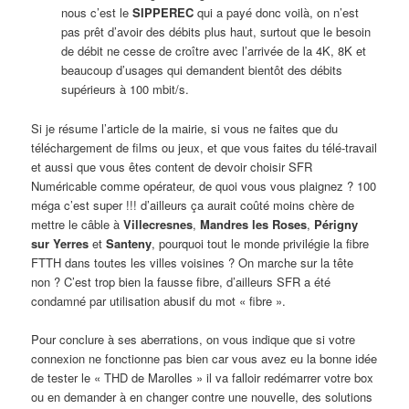
nous c’est le
SIPPEREC
qui a payé donc voilà, on n’est
pas prêt d’avoir des débits plus haut, surtout que le besoin
de débit ne cesse de croître avec l’arrivée de la 4K, 8K et
beaucoup d’usages qui demandent bientôt des débits
supérieurs à 100 mbit/s.
Si je résume l’article de la mairie, si vous ne faites que du
téléchargement de films ou jeux, et que vous faites du télé-travail
et aussi que vous êtes content de devoir choisir SFR
Numéricable comme opérateur, de quoi vous vous plaignez ? 100
méga c’est super !!! d’ailleurs ça aurait coûté moins chère de
mettre le câble à
Villecresnes
,
Mandres les Roses
,
Périgny
sur Yerres
et
Santeny
, pourquoi tout le monde privilégie la fibre
FTTH dans toutes les villes voisines ? On marche sur la tête
non ? C’est trop bien la fausse fibre, d’ailleurs SFR a été
condamné par utilisation abusif du mot « fibre ».
Pour conclure à ses aberrations, on vous indique que si votre
connexion ne fonctionne pas bien car vous avez eu la bonne idée
de tester le « THD de Marolles » il va falloir redémarrer votre box
ou en demander à en changer contre une nouvelle, des solutions