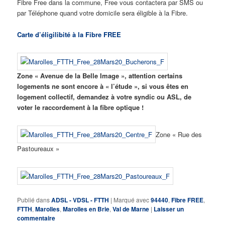
Fibre Free dans la commune, Free vous contactera par SMS ou
par Téléphone quand votre domicile sera éligible à la Fibre.
Carte d’éligilibité à la Fibre FREE
Zone « Avenue de la Belle Image », attention certains
logements ne sont encore à « l’étude », si vous êtes en
logement collectif, demandez à votre syndic ou ASL, de
voter le raccordement à la fibre optique !
Zone « Rue des
Pastoureaux »
Publié dans
ADSL - VDSL - FTTH
|
Marqué avec
94440
,
Fibre FREE
,
FTTH
,
Marolles
,
Marolles en Brie
,
Val de Marne
|
Laisser un
commentaire