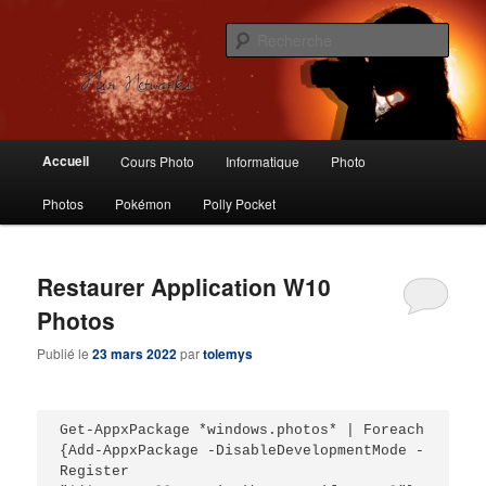
Aller
Aller
Logiciels libres, Photographie, Informatique, Polly Pocket, Vintage Toys
au
au
Rech
contenu
contenu
principal
secondaire
Nsr Networks – Labo Ubuntu
Menu
Accueil
Cours Photo
Informatique
Photo
principal
Photos
Pokémon
Polly Pocket
Restaurer Application W10
Photos
Publié le
23 mars 2022
par
tolemys
Get-AppxPackage *windows.photos* | Foreach 
{Add-AppxPackage -DisableDevelopmentMode -
Register 