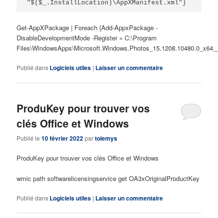
"$($_.InstallLocation)\AppXManifest.xml"}
Get-AppXPackage | Foreach {Add-AppxPackage -
DisableDevelopmentMode -Register « C:\Program
Files\WindowsApps\Microsoft.Windows.Photos_15.1208.10480.0_x64_
Publié dans
Logiciels utiles
|
Laisser un commentaire
ProduKey pour trouver vos
clés Office et Windows
Publié le
10 février 2022
par
tolemys
ProduKey pour trouver vos clés Office et Windows
wmic path softwarelicensingservice get OA3xOriginalProductKey
Publié dans
Logiciels utiles
|
Laisser un commentaire