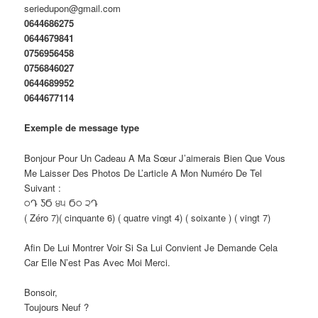
seriedupon@gmail.com
0644686275
0644679841
0756956458
0756846027
0644689952
0644677114
Exemple de message type
Bonjour Pour Un Cadeau A Ma Sœur J’aimerais Bien Que Vous
Me Laisser Des Photos De L’article A Mon Numéro De Tel
Suivant :
੦Դ ƼϬ ੪੫ Ϭ੦ ੨Դ
( Zéro 7)( cinquante 6) ( quatre vingt 4) ( soixante ) ( vingt 7)
Afin De Lui Montrer Voir Si Sa Lui Convient Je Demande Cela
Car Elle N’est Pas Avec Moi Merci.
Bonsoir,
Toujours Neuf ?