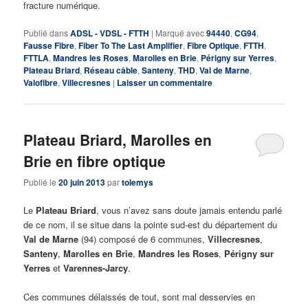
fracture numérique.
Publié dans
ADSL - VDSL - FTTH
|
Marqué avec
94440
,
CG94
,
Fausse Fibre
,
Fiber To The Last Amplifier
,
Fibre Optique
,
FTTH
,
FTTLA
,
Mandres les Roses
,
Marolles en Brie
,
Périgny sur Yerres
,
Plateau Briard
,
Réseau câble
,
Santeny
,
THD
,
Val de Marne
,
Valofibre
,
Villecresnes
|
Laisser un commentaire
Plateau Briard, Marolles en
Brie en fibre optique
Publié le
20 juin 2013
par
tolemys
Le
Plateau Briard
, vous n’avez sans doute jamais entendu parlé
de ce nom, il se situe dans la pointe sud-est du département du
Val de Marne
(94) composé de 6 communes,
Villecresnes
,
Santeny
,
Marolles en Brie
,
Mandres les Roses
,
Périgny sur
Yerres
et
Varennes-Jarcy
.
Ces communes délaissés de tout, sont mal desservies en