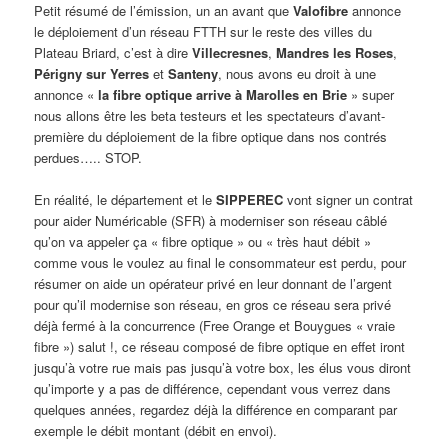
Petit résumé de l’émission, un an avant que
Valofibre
annonce
le déploiement d’un réseau FTTH sur le reste des villes du
Plateau Briard, c’est à dire
Villecresnes
,
Mandres les Roses
,
Périgny sur Yerres
et
Santeny
, nous avons eu droit à une
annonce «
la fibre optique arrive à Marolles en Brie
» super
nous allons être les beta testeurs et les spectateurs d’avant-
première du déploiement de la fibre optique dans nos contrés
perdues….. STOP.
En réalité, le département et le
SIPPEREC
vont signer un contrat
pour aider Numéricable (SFR) à moderniser son réseau câblé
qu’on va appeler ça « fibre optique » ou « très haut débit »
comme vous le voulez au final le consommateur est perdu, pour
résumer on aide un opérateur privé en leur donnant de l’argent
pour qu’il modernise son réseau, en gros ce réseau sera privé
déjà fermé à la concurrence (Free Orange et Bouygues « vraie
fibre ») salut !, ce réseau composé de fibre optique en effet iront
jusqu’à votre rue mais pas jusqu’à votre box, les élus vous diront
qu’importe y a pas de différence, cependant vous verrez dans
quelques années, regardez déjà la différence en comparant par
exemple le débit montant (débit en envoi).