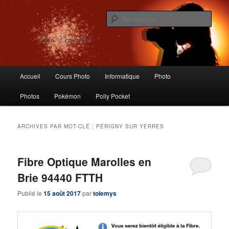
Aller
Aller
Logiciels libres, Photographie, Informatique, Polly Pocket, Vintage Toys
au
au
Rech
contenu
contenu
principal
secondaire
Nsr Networks – Labo Ubuntu
Menu
Accueil
Cours Photo
Informatique
Photo
principal
Photos
Pokémon
Polly Pocket
ARCHIVES PAR MOT-CLÉ :
PÉRIGNY SUR YERRES
Fibre Optique Marolles en
Brie 94440 FTTH
Publié le
15 août 2017
par
tolemys