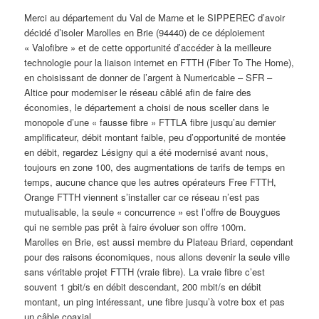
Merci au département du Val de Marne et le SIPPEREC d’avoir
décidé d’isoler Marolles en Brie (94440) de ce déploiement
« Valofibre » et de cette opportunité d’accéder à la meilleure
technologie pour la liaison internet en FTTH (Fiber To The Home),
en choisissant de donner de l’argent à Numericable – SFR –
Altice pour moderniser le réseau câblé afin de faire des
économies, le département a choisi de nous sceller dans le
monopole d’une « fausse fibre » FTTLA fibre jusqu’au dernier
amplificateur, débit montant faible, peu d’opportunité de montée
en débit, regardez Lésigny qui a été modernisé avant nous,
toujours en zone 100, des augmentations de tarifs de temps en
temps, aucune chance que les autres opérateurs Free FTTH,
Orange FTTH viennent s’installer car ce réseau n’est pas
mutualisable, la seule « concurrence » est l’offre de Bouygues
qui ne semble pas prêt à faire évoluer son offre 100m.
Marolles en Brie, est aussi membre du Plateau Briard, cependant
pour des raisons économiques, nous allons devenir la seule ville
sans véritable projet FTTH (vraie fibre). La vraie fibre c’est
souvent 1 gbit/s en débit descendant, 200 mbit/s en débit
montant, un ping intéressant, une fibre jusqu’à votre box et pas
un câble coaxial.