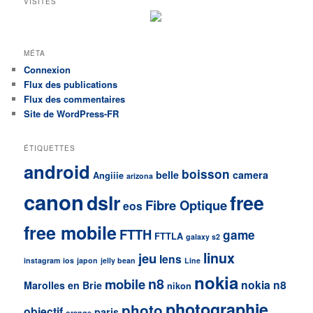
VISITES
MÉTA
Connexion
Flux des publications
Flux des commentaires
Site de WordPress-FR
ÉTIQUETTES
android
boisson
belle
camera
Angiiie
arizona
canon
dslr
free
Fibre Optique
eos
free mobile
FTTH
game
FTTLA
galaxy s2
linux
jeu
lens
instagram
ios
japon
jelly bean
Line
nokia
n8
mobile
nokia n8
Marolles en Brie
nikon
photographie
photo
objectif
paris
orange