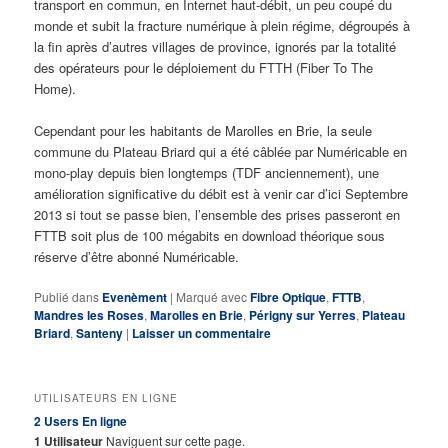
transport en commun, en Internet haut-débit, un peu coupé du
monde et subit la fracture numérique à plein régime, dégroupés à
la fin après d’autres villages de province, ignorés par la totalité
des opérateurs pour le déploiement du FTTH (Fiber To The
Home).
Cependant pour les habitants de Marolles en Brie, la seule
commune du Plateau Briard qui a été câblée par Numéricable en
mono-play depuis bien longtemps (TDF anciennement), une
amélioration significative du débit est à venir car d’ici Septembre
2013 si tout se passe bien, l’ensemble des prises passeront en
FTTB soit plus de 100 mégabits en download théorique sous
réserve d’être abonné Numéricable.
Publié dans
Evenèment
|
Marqué avec
Fibre Optique
,
FTTB
,
Mandres les Roses
,
Marolles en Brie
,
Périgny sur Yerres
,
Plateau
Briard
,
Santeny
|
Laisser un commentaire
UTILISATEURS EN LIGNE
2 Users
En ligne
1 Utilisateur
Naviguent sur cette page.