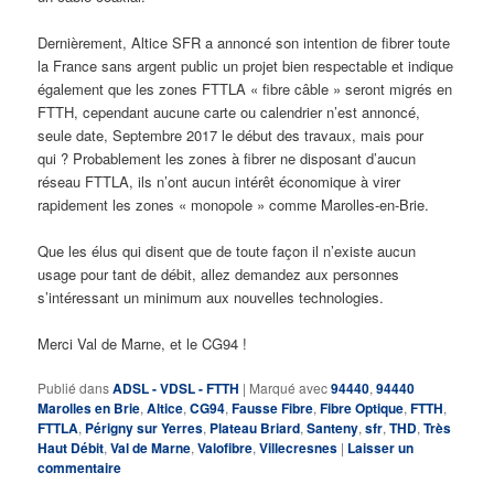
Dernièrement, Altice SFR a annoncé son intention de fibrer toute
la France sans argent public un projet bien respectable et indique
également que les zones FTTLA « fibre câble » seront migrés en
FTTH, cependant aucune carte ou calendrier n’est annoncé,
seule date, Septembre 2017 le début des travaux, mais pour
qui ? Probablement les zones à fibrer ne disposant d’aucun
réseau FTTLA, ils n’ont aucun intérêt économique à virer
rapidement les zones « monopole » comme Marolles-en-Brie.
Que les élus qui disent que de toute façon il n’existe aucun
usage pour tant de débit, allez demandez aux personnes
s’intéressant un minimum aux nouvelles technologies.
Merci Val de Marne, et le CG94 !
Publié dans
ADSL - VDSL - FTTH
|
Marqué avec
94440
,
94440
Marolles en Brie
,
Altice
,
CG94
,
Fausse Fibre
,
Fibre Optique
,
FTTH
,
FTTLA
,
Périgny sur Yerres
,
Plateau Briard
,
Santeny
,
sfr
,
THD
,
Très
Haut Débit
,
Val de Marne
,
Valofibre
,
Villecresnes
|
Laisser un
commentaire