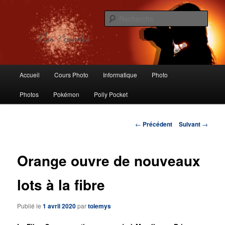
Aller
Logiciels libres, Photographie, Informatique, Polly Pocket, Vintage Toys
au
Rech
contenu
principal
Nsr Networks – Labo Ubuntu
Menu
Accueil
Cours Photo
Informatique
Photo
principal
Photos
Pokémon
Polly Pocket
Navigation
←
Précédent
Suivant
→
des
articles
Orange ouvre de nouveaux
lots à la fibre
Publié le
1 avril 2020
par
tolemys