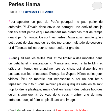
Perles Hama
Publié le
11 avril 2014
par
Angie
P
our apporter un peu de Pep’s pourquoi ne pas parler de
créativité ?! J’avais donc envie de partager une activité que je
faisais étant petite et qui maintenant me prend pas mal de temps
quand je m’y plonge. Ce sont les perles
Hama
aussi simple qu’un
petit bout de plastique qui se décline a une multitude de couleurs
et différentes tailles pour amuser petits et grands.
A
vant j’utilisais les tailles Midi et me limiter a des modèles dans
un petit livret « inspiration ». Maintenant avec la taille Mini et
grâce a internet un grand nombre de choix est disponible en
passant part les princesses Disney, les Supers Héros ou les jeux
vidéos. Peu de matériel est nécessaire a par un bon fer a
repasser. Pour tout vous avouer j’ai eu quelques raté en faisant
trop fondre le plastique, mais c’est en faisant des petites bourdes
qu’on s’améliore :). Je vais donc vous montrer une de mes
créations que j’ai faite en pixelisant une image.
C’est
V
anellope du dessin animé
Les mondes de Ralph
.