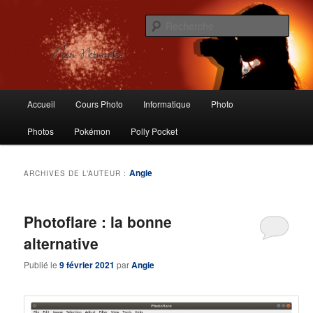
Aller
Aller
Logiciels libres, Photographie, Informatique, Polly Pocket, Vintage Toys
au
au
Rech
contenu
contenu
principal
secondaire
Nsr Networks – Labo Ubuntu
Menu
Accueil
Cours Photo
Informatique
Photo
principal
Photos
Pokémon
Polly Pocket
Angie
ARCHIVES DE L’AUTEUR :
Photoflare : la bonne
alternative
Publié le
9 février 2021
par
Angie