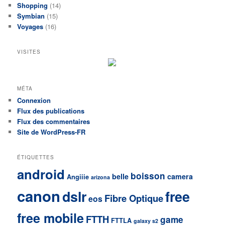
Shopping
(14)
Symbian
(15)
Voyages
(16)
VISITES
MÉTA
Connexion
Flux des publications
Flux des commentaires
Site de WordPress-FR
ÉTIQUETTES
android
boisson
belle
camera
Angiiie
arizona
canon
dslr
free
Fibre Optique
eos
free mobile
FTTH
game
FTTLA
galaxy s2