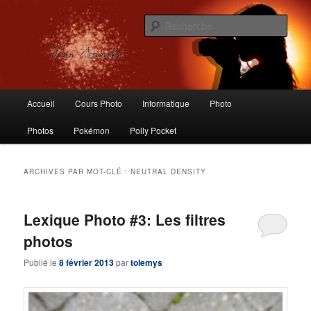
Aller
Aller
Logiciels libres, Photographie, Informatique, Polly Pocket, Vintage Toys
au
au
Rech
contenu
contenu
principal
secondaire
Nsr Networks – Labo Ubuntu
Menu
Accueil
Cours Photo
Informatique
Photo
principal
Photos
Pokémon
Polly Pocket
ARCHIVES PAR MOT-CLÉ :
NEUTRAL DENSITY
Lexique Photo #3: Les filtres
photos
Publié le
8 février 2013
par
tolemys