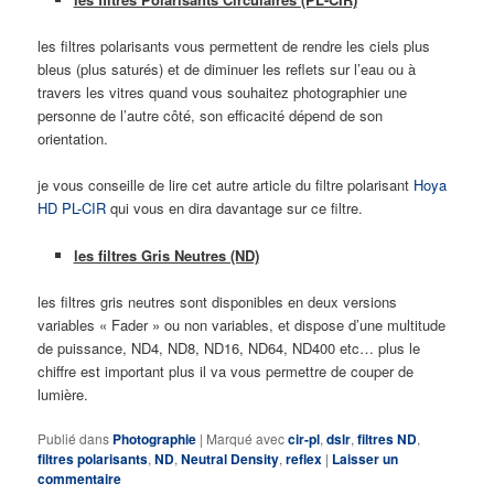
les filtres polarisants vous permettent de rendre les ciels plus
bleus (plus saturés) et de diminuer les reflets sur l’eau ou à
travers les vitres quand vous souhaitez photographier une
personne de l’autre côté, son efficacité dépend de son
orientation.
je vous conseille de lire cet autre article du filtre polarisant
Hoya
HD PL-CIR
qui vous en dira davantage sur ce filtre.
les filtres Gris Neutres (ND)
les filtres gris neutres sont disponibles en deux versions
variables « Fader » ou non variables, et dispose d’une multitude
de puissance, ND4, ND8, ND16, ND64, ND400 etc… plus le
chiffre est important plus il va vous permettre de couper de
lumière.
Publié dans
Photographie
|
Marqué avec
cir-pl
,
dslr
,
filtres ND
,
filtres polarisants
,
ND
,
Neutral Density
,
reflex
|
Laisser un
commentaire