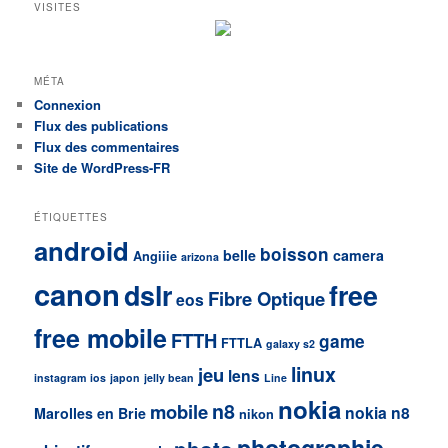
VISITES
MÉTA
Connexion
Flux des publications
Flux des commentaires
Site de WordPress-FR
ÉTIQUETTES
android
boisson
belle
camera
Angiiie
arizona
canon
dslr
free
Fibre Optique
eos
free mobile
FTTH
game
FTTLA
galaxy s2
linux
jeu
lens
instagram
ios
japon
jelly bean
Line
nokia
n8
mobile
nokia n8
Marolles en Brie
nikon
photographie