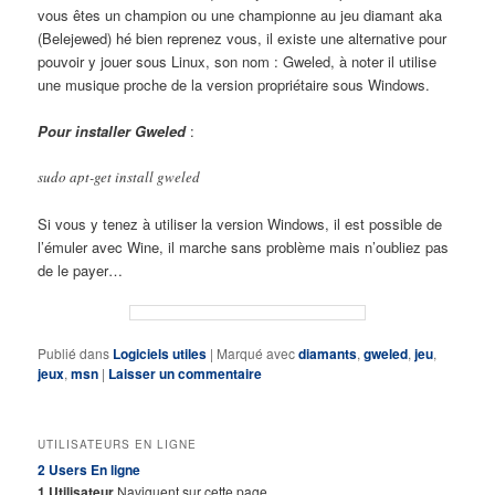
vous êtes un champion ou une championne au jeu diamant aka
(Belejewed) hé bien reprenez vous, il existe une alternative pour
pouvoir y jouer sous Linux, son nom : Gweled, à noter il utilise
une musique proche de la version propriétaire sous Windows.
Pour installer Gweled
:
sudo apt-get install gweled
Si vous y tenez à utiliser la version Windows, il est possible de
l’émuler avec Wine, il marche sans problème mais n’oubliez pas
de le payer…
Publié dans
Logiciels utiles
|
Marqué avec
diamants
,
gweled
,
jeu
,
jeux
,
msn
|
Laisser un commentaire
UTILISATEURS EN LIGNE
2 Users
En ligne
1 Utilisateur
Naviguent sur cette page.