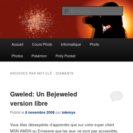
Aller
Aller
Logiciels libres, Photographie, Informatique, Polly Pocket, Vintage Toys
au
au
Rech
contenu
contenu
principal
secondaire
Nsr Networks – Labo Ubuntu
Menu
Accueil
Cours Photo
Informatique
Photo
principal
Photos
Pokémon
Polly Pocket
ARCHIVES PAR MOT-CLÉ :
DIAMANTS
Gweled: Un Bejeweled
version libre
Publié le
8 novembre 2008
par
tolemys
Vous êtes désespérés d’apprendre que sur votre super client
MSN AMSN ou Emesene que les jeux ne sont pas accessible,