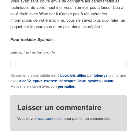
Vous avez sans doute envie de connaître les caractèristiques
techniques de votre machine, vous n’arrivez pas à lancer Cpu-Z
ou Aida32 avec Wine car il n’arrive pas à récupérer les
informations de votre machine, vous ne savez plus quoi faire, un
paquet est là pour vous et en plus dans les dépôts !
Pour installer Sysinfo
:
sudo apt-get install sysinfo
Ce contenu a été publié dans
Logiciels utiles
par
tolemys
, et marqué
avec
aida32
,
cpu-z
,
everest
,
hardware
,
linux
,
sysinfo
,
ubuntu
.
Mettez-le en favori avec son
permalien
.
Laisser un commentaire
Vous devez
vous connecter
pour publier un commentaire.