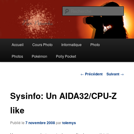
Aller
Logiciels libres, Photographie, Informatique, Polly Pocket, Vintage Toys
au
Rech
contenu
principal
Nsr Networks – Labo Ubuntu
Menu
Accueil
Cours Photo
Informatique
Photo
principal
Photos
Pokémon
Polly Pocket
Navigation
←
Précédent
Suivant
→
des
articles
Sysinfo: Un AIDA32/CPU-Z
like
Publié le
7 novembre 2008
par
tolemys