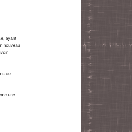
articles
e, ayant
un nouveau
voir
ons de
onne une