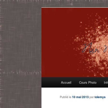
Aller
Logiciels libres, Photographie, 
au
contenu
Nsr Networks
principal
Menu
Accueil
Cours Photo
In
principal
Publié le
10 mai 2013
par
tolemys