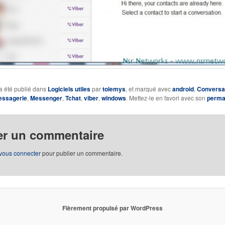
a été publié dans
Logiciels utiles
par
tolemys
, et marqué avec
android
,
Conversa
ssagerie
,
Messenger
,
Tchat
,
viber
,
windows
. Mettez-le en favori avec son
perma
er un commentaire
vous connecter
pour publier un commentaire.
Fièrement propulsé par WordPress