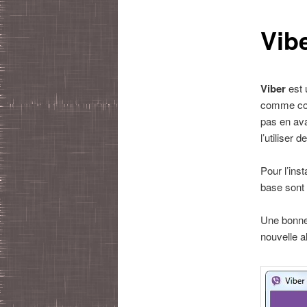
Vib
Viber
est 
comme con
pas en ava
l’utiliser 
Pour l’ins
base sont 
Une bonne
nouvelle a