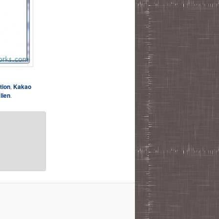
tion
,
Kakao
lien
.