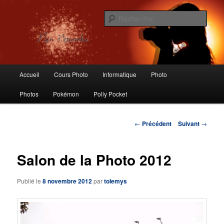
Aller
Logiciels libres, Photographie, Informatique, Polly Pocket, Vintage Toys
au
Rech
contenu
principal
Nsr Networks – Labo Ubuntu
Menu
Accueil
Cours Photo
Informatique
Photo
principal
Photos
Pokémon
Polly Pocket
Navigation
←
Précédent
Suivant
→
des
articles
Salon de la Photo 2012
Publié le
8 novembre 2012
par
tolemys